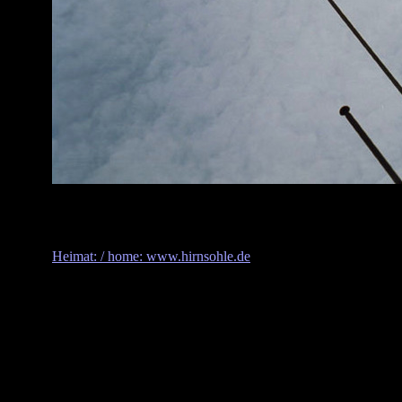
Heimat: / home: www.hirnsohle.de