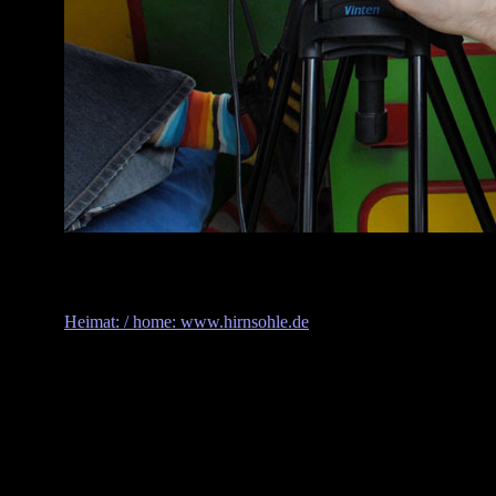
Heimat: / home: www.hirnsohle.de