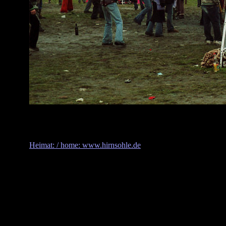
Heimat: / home: www.hirnsohle.de