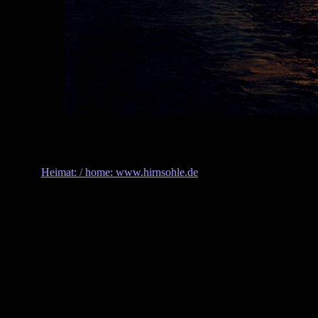
Heimat: / home: www.hirnsohle.de