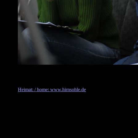
Heimat: / home: www.hirnsohle.de