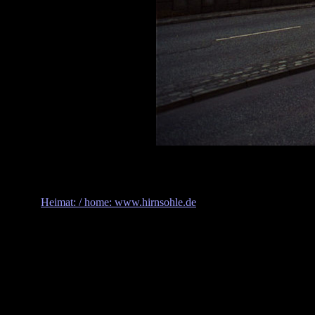
Heimat: / home: www.hirnsohle.de