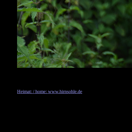
Heimat: / home: www.hirnsohle.de