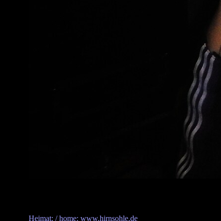
Heimat: / home: www.hirnsohle.de