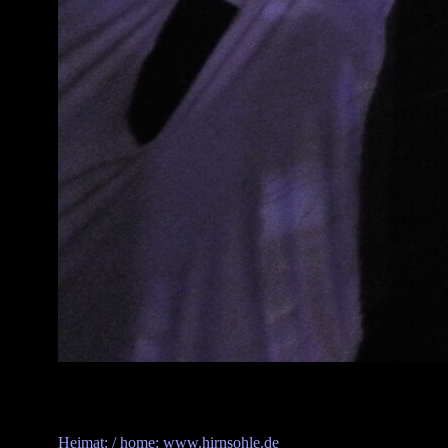
Heimat: / home: www.hirnsohle.de