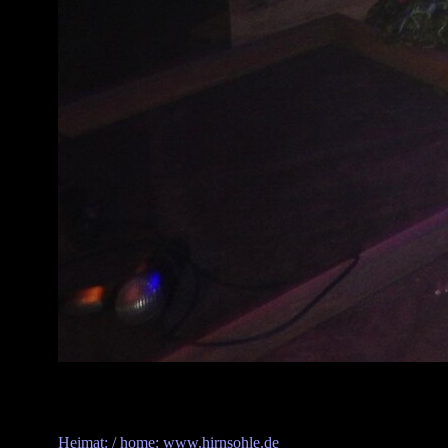
Heimat: / home: www.hirnsohle.de