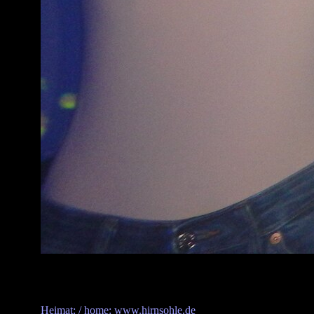
Heimat: / home: www.hirnsohle.de