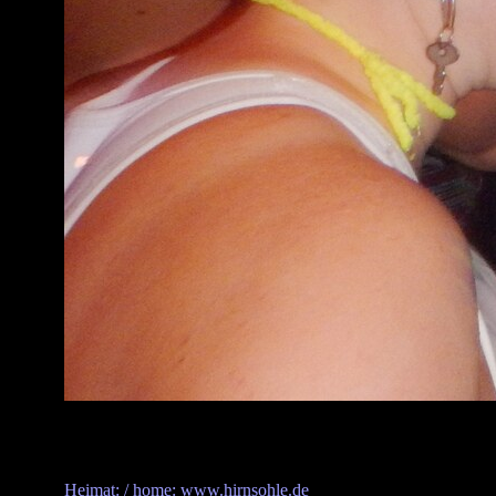
Heimat: / home: www.hirnsohle.de