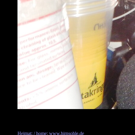
Heimat: / home: www.hirnsohle.de