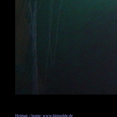
Heimat: / home: www.hirnsohle.de