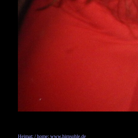
Heimat: / home: www.hirnsohle.de