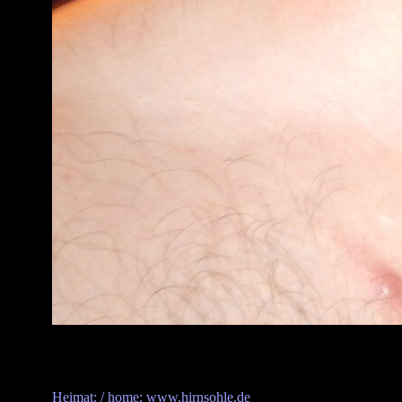
Heimat: / home: www.hirnsohle.de