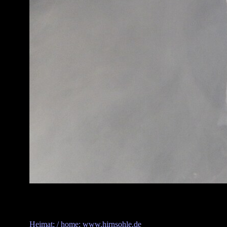
Heimat: / home: www.hirnsohle.de