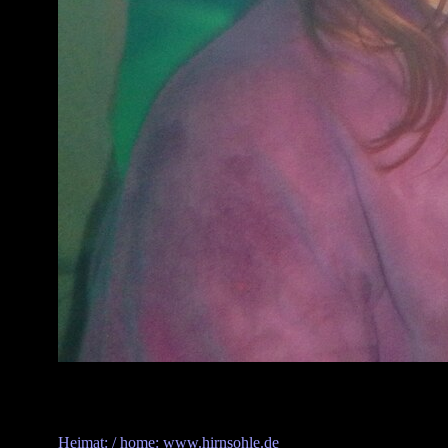
Heimat: / home: www.hirnsohle.de