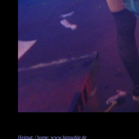
Heimat: / home: www.hirnsohle.de