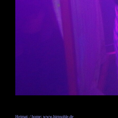
Heimat: / home: www.hirnsohle.de