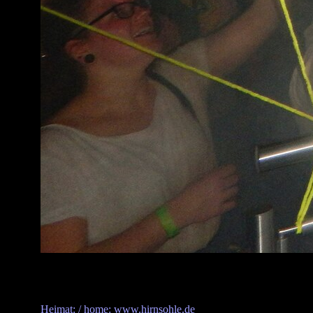
Heimat: / home: www.hirnsohle.de