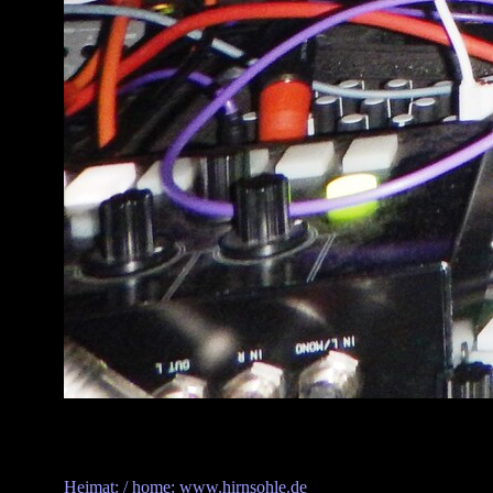
Heimat: / home: www.hirnsohle.de