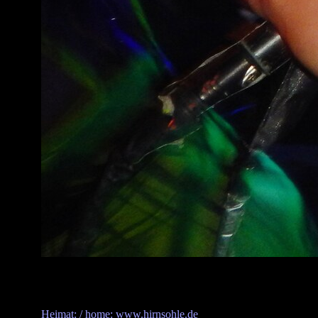
Heimat: / home: www.hirnsohle.de