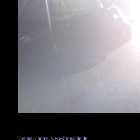
Heimat: / home: www.hirnsohle.de