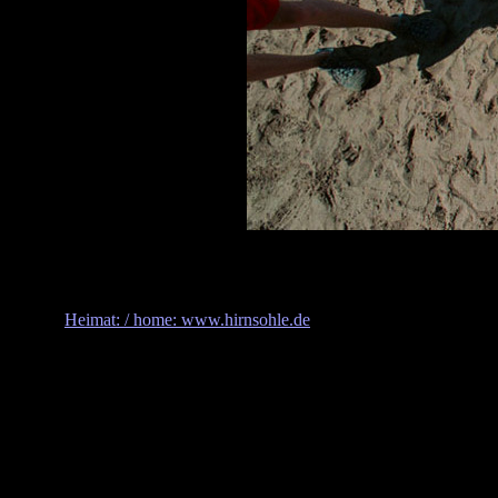
Heimat: / home: www.hirnsohle.de